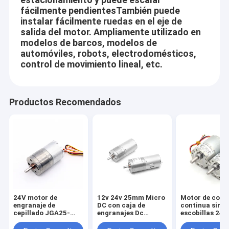
fácilmente pendientesTambién puede
instalar fácilmente ruedas en el eje de
salida del motor. Ampliamente utilizado en
modelos de barcos, modelos de
automóviles, robots, electrodomésticos,
control de movimiento lineal, etc.
Productos Recomendados
24V motor de
12v 24v 25mm Micro
Motor de corri
engranaje de
DC con caja de
continua sin
cepillado JGA25-
engranajes Dc
escobillas 24v
2418 motor de
JGA25-370 24v
de corriente
cepillado eléctrico
motor Dc
continua JGB3