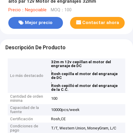
alto par 12v Motor de engranajes 32mm
Precio：Negociable
MOQ：100
Mejor precio
Contactar ahora
Descripción De Producto
32m m 12v cepillan el motor del
engranaje de DC
,
Rosh cepilla el motor del engranaje
Lo más destacado
de DC
,
Rosh cepilló el motor del engranaje
de la C.C.
Cantidad de orden
100
mínima
Capacidad de la
10000pcs/week
fuente
Certificación
Rosh,CE
Condiciones de
T/T, Western Union, MoneyGram, L/C
pago