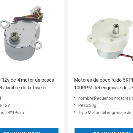
 12v dc 4 motor de pasos
Motores de poco ruido 5R
l alambre de la fase 5
100RPM del engranaje de J
pequeños DC para el juguet
4
nombre:Pequeños motores del engran
je:12V
Peso:50g
ño:24*19m m
Tipo:Motor del engranaje de