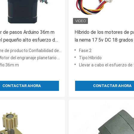
r de pasos Arduino 36m m
Híbrido de los motores de 
l pequeño alto esfuerzo de
la nema 17 5v DC 18 grados
n de PG36-42BY aprobó
de pasos de 2 fases
Confiabilidad del engranaje planetario de PG36-42BY buena del motor 42 del motor de pasos de planeta
Fase:2
or del engranaje planetario de PG36-42BY
Tipo:Híbrido
ño:36m m
Llevar a cabo el esfuerzo de torsión:
CONTACTAR AHORA
CONTACTAR AHORA