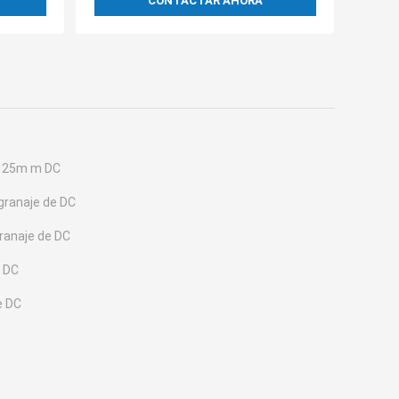
CONTACTAR AHORA
e 25m m DC
ngranaje de DC
granaje de DC
e DC
e DC