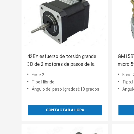
42BY esfuerzo de torsión grande
GM15BY
3D de 2 motores de pasos de la
micro 5
fase 12v DC que talla la máquina
pasos d
Fase:2
Fase:
Tipo:Híbrido
Tipo:H
Ángulo del paso (grados):18 grados
Ángul
CONTACTAR AHORA