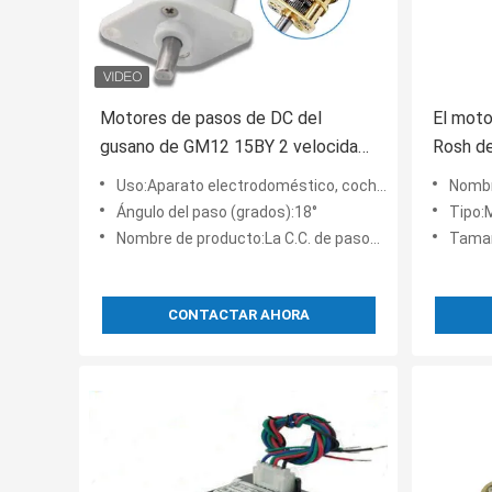
Motores de pasos de DC del
El moto
gusano de GM12 15BY 2 velocidad
Rosh de
de pasos del ángulo de los
torsió
Uso:Aparato electrodoméstico, coche, bicicleta eléctrica, barco, fan
Nombre de producto:
alambres 18d de la fase 4
Ángulo del paso (grados):18°
Tipo:Mot
Nombre de producto:La C.C. de pasos de gusano de GM12-15BY del engranaje de la reducción de pasos del motor adaptó velo
Tama
CONTACTAR AHORA