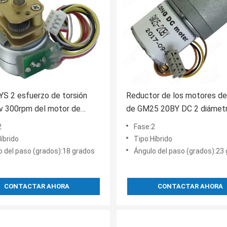
S 2 esfuerzo de torsión
Reductor de los motores d
v 300rpm del motor de
de GM25 20BY DC 2 diámetr
el alambre de la fase 4 alto
grado 12V 4m m del alambr
2
Fase:2
la fase 4
íbrido
Tipo:Híbrido
o del paso (grados):18 grados
Ángulo del paso (grados):23
CONTACTAR AHORA
CONTACTAR AHORA