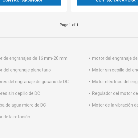
CONTACTAR AHORA
CONTACTAR AHORA
Page 1 of 1
r de engranajes de 16 mm-20 mm
motor del engranaje d
r del engranaje planetario
Motor sin cepillo del e
res del engranaje de gusano de DC
Motor eléctrico del en
res sin cepillo de DC
Regulador del motor d
a de agua micro de DC
Motor de la vibración d
r de la rotación