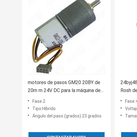
motores de pasos GM20 20BY de
24byj48
20m m 24V DC para la máquina de
Rosh de
elevación hidráulica
aprobó
Fase:2
Fase:
Tipo:Híbrido
Volta
Ángulo del paso (grados):23 grados
Tama