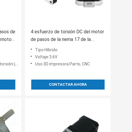
pasos de
4 esfuerzo de torsión DC del motor
 motor
de pasos de la nema 17 de la
ventaja 3,6 V 1.5A para CNC XYZ
Tipo:Híbrido
Voltaje:3.6V
LOS 0.56N.M
Uso:3D impresora Parts, CNC
CONTACTAR AHORA