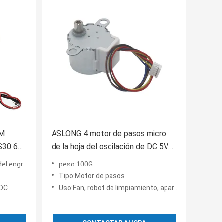
PM
ASLONG 4 motor de pasos micro
S30 6V
de la hoja del oscilación de DC 5V
e
de la fase
aje de DC
peso:100G
Tipo:Motor de pasos
 DC
Uso:Fan, robot de limpiamiento, aparato electrodoméstico