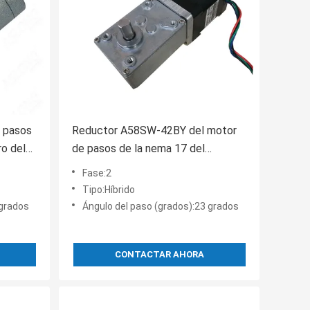
e pasos
Reductor A58SW-42BY del motor
o del
de pasos de la nema 17 del
e 23 de
engranaje de gusano con el ratio de
Fase:2
reducción
Tipo:Híbrido
 grados
Ángulo del paso (grados):23 grados
CONTACTAR AHORA