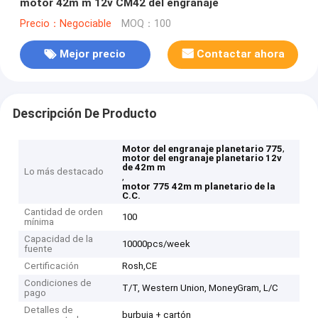
motor 42m m 12v CM42 del engranaje
Precio：Negociable
MOQ：100
Mejor precio
Contactar ahora
Descripción De Producto
,
Motor del engranaje planetario 775
motor del engranaje planetario 12v
de 42m m
Lo más destacado
,
motor 775 42m m planetario de la
C.C.
Cantidad de orden
100
mínima
Capacidad de la
10000pcs/week
fuente
Certificación
Rosh,CE
Condiciones de
T/T, Western Union, MoneyGram, L/C
pago
Detalles de
burbuja + cartón