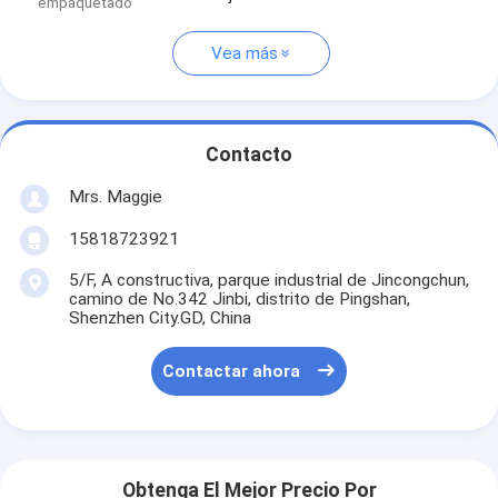
empaquetado
Vea más
Contacto
Mrs. Maggie
15818723921
5/F, A constructiva, parque industrial de Jincongchun,
camino de No.342 Jinbi, distrito de Pingshan,
Shenzhen City.GD, China
Contactar ahora
Obtenga El Mejor Precio Por