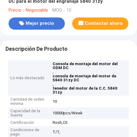
DC para el motor del engranaje 5840 31zy
Precio：Negociable
MOQ：10
Mejor precio
Contactar ahora
Descripción De Producto
Consola de montaje del motor del
ODM DC
,
consola de montaje del motor de
Lo más destacado
5840 31zy DC
,
tenedor del motor de la C.C. 5840
31zy
Cantidad de orden
10
mínima
Capacidad de la
10000pcs/Week
fuente
Certificación
Rosh,CE
Condiciones de
T/T,
pago