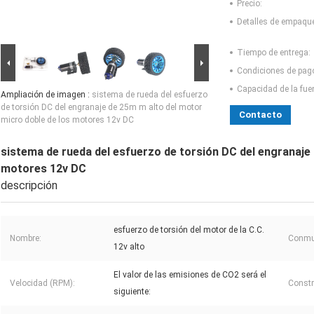
Precio:
Detalles de empaqu
Tiempo de entrega:
Condiciones de pag
Capacidad de la fue
Ampliación de imagen :
sistema de rueda del esfuerzo
de torsión DC del engranaje de 25m m alto del motor
Contacto
micro doble de los motores 12v DC
sistema de rueda del esfuerzo de torsión DC del engranaje
motores 12v DC
descripción
esfuerzo de torsión del motor de la C.C.
Nombre:
Conmu
12v alto
El valor de las emisiones de CO2 será el
Velocidad (RPM):
Constr
siguiente: