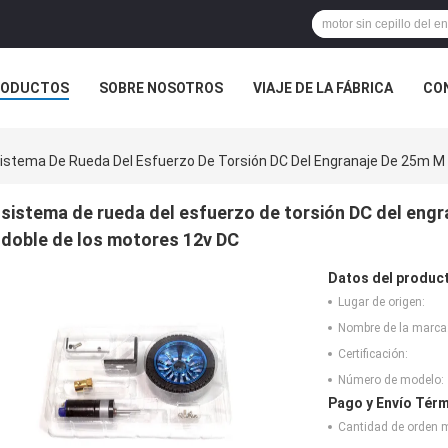
RODUCTOS
SOBRE NOSOTROS
VIAJE DE LA FÁBRICA
CO
CASOS
istema De Rueda Del Esfuerzo De Torsión DC Del Engranaje De 25m M 
sistema de rueda del esfuerzo de torsión DC del engr
doble de los motores 12v DC
Datos del produc
Lugar de origen:
Nombre de la marca
Certificación:
Número de modelo:
Pago y Envío Térm
Cantidad de orden 