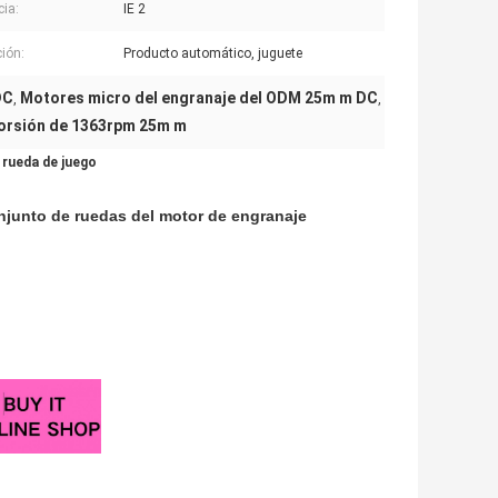
cia:
IE 2
ción:
Producto automático, juguete
DC
Motores micro del engranaje del ODM 25m m DC
,
,
 torsión de 1363rpm 25m m
 rueda de juego
njunto de ruedas del motor de engranaje