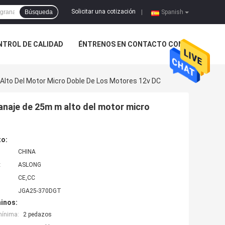
Solicitar una cotización
Búsqueda
|
Spanish
NTROL DE CALIDAD
ÉNTRENOS EN CONTACTO CON
Alto Del Motor Micro Doble De Los Motores 12v DC
anaje de 25m m alto del motor micro
to:
CHINA
:
ASLONG
CE,CC
JGA25-370DGT
inos:
mínima:
2 pedazos