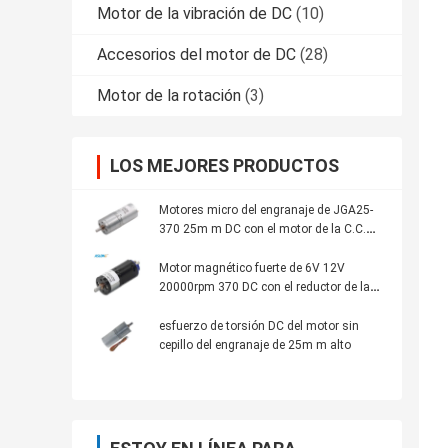
Motor de la vibración de DC
(10)
Accesorios del motor de DC
(28)
Motor de la rotación
(3)
LOS MEJORES PRODUCTOS
Motores micro del engranaje de JGA25-
370 25m m DC con el motor de la C.C.
370
Motor magnético fuerte de 6V 12V
20000rpm 370 DC con el reductor de la
caja de cambios del vínculo del doble de
Dia25mm
esfuerzo de torsión DC del motor sin
cepillo del engranaje de 25m m alto