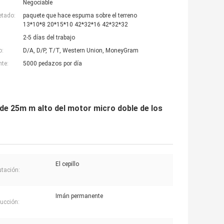
Negociable
etado:
paquete que hace espuma sobre el terreno
13*10*8 20*15*10 42*32*16 42*32*32
2-5 días del trabajo
o:
D/A, D/P, T/T, Western Union, MoneyGram
nte:
5000 pedazos por día
 de 25m m alto del motor micro doble de los
El cepillo
tación:
Imán permanente
ucción: