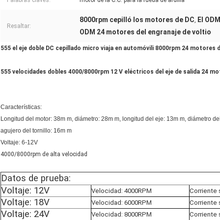
Palabras claves:
motor de la C.C. para la rueda de ardilla
8000rpm cepilló los motores de DC
El ODM
,
Resaltar:
ODM 24 motores del engranaje de voltio
555 el eje doble DC cepillado micro viaja en automóvili 8000rpm 24 motores d
555 velocidades dobles 4000/8000rpm 12 V eléctricos del eje de salida 24 m
Características:
Longitud del motor: 38m m, diámetro: 28m m, longitud del eje: 13m m, diámetro del e
agujero del tornillo: 16m m
Voltaje: 6-12V
4000/8000rpm de alta velocidad
Datos de prueba:
Voltaje: 12V
Velocidad: 4000RPM
Corriente 
Voltaje: 18V
Velocidad: 6000RPM
Corriente 
Voltaje: 24V
Velocidad: 8000RPM
Corriente 