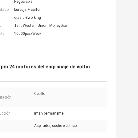
Negociable
etado:
burbuja + cartón
días 5-8working
o:
T/T, Western Union, MoneyGram
nte:
10000pcs/Week
0rpm 24 motores del engranaje de voltio
Cepillo
tación:
ucción:
Imán permanente
Aspirador, coche eléctrico