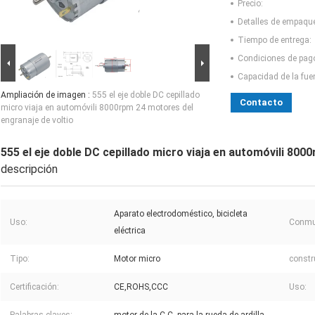
Precio:
Detalles de empaqu
Tiempo de entrega:
Condiciones de pag
Capacidad de la fue
Ampliación de imagen :
555 el eje doble DC cepillado
Contacto
micro viaja en automóvili 8000rpm 24 motores del
engranaje de voltio
555 el eje doble DC cepillado micro viaja en automóvili 800
descripción
Aparato electrodoméstico, bicicleta
Uso:
Conmu
eléctrica
Tipo:
Motor micro
constr
Certificación:
CE,ROHS,CCC
Uso: