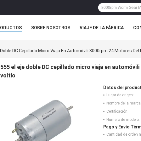
RODUCTOS
SOBRE NOSOTROS
VIAJE DE LA FÁBRICA
CO
CASOS
e Doble DC Cepillado Micro Viaja En Automóvili 8000rpm 24 Motores Del 
555 el eje doble DC cepillado micro viaja en automóvi
voltio
Datos del produc
Lugar de origen:
Nombre de la marca
Certificación:
Número de modelo:
Pago y Envío Térm
Cantidad de orden 