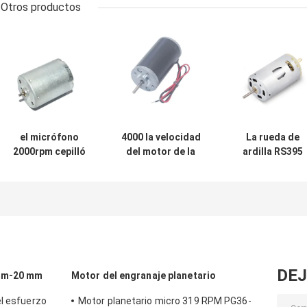
Otros productos
el micrófono
4000 la velocidad
La rueda de
2000rpm cepilló
del motor de la
ardilla RS395
los motores 12V
RPM 31ZY DC
cepilló velocida
24V RS-370 de DC
cepilló los
de los motore
para el juguete de
motores
12V 7500RPM 2
DIY
miniatura del
de DC
engranaje
DEJ
 mm-20 mm
Motor del engranaje planetario
el esfuerzo
Motor planetario micro 319 RPM PG36-