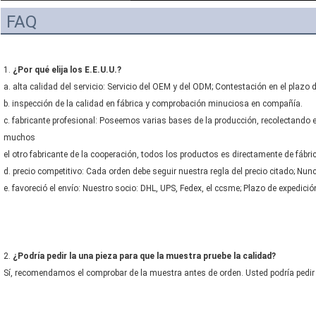
FAQ
1. 
¿Por qué elija los E.E.U.U.?
a. alta calidad del servicio: Servicio del OEM y del ODM; Contestación en el plazo 
b. inspección de la calidad en fábrica y comprobación minuciosa en compañía.
c. fabricante profesional: Poseemos varias bases de la producción, recolectando e
muchos
el otro fabricante de la cooperación, todos los productos es directamente de fábri
d. precio competitivo: Cada orden debe seguir nuestra regla del precio citado; Nun
e. favoreció el envío: Nuestro socio: DHL, UPS, Fedex, el ccsme; Plazo de expedición
2. 
¿Podría pedir la una pieza para que la muestra pruebe la calidad?
Sí, recomendamos el comprobar de la muestra antes de orden. Usted podría pedir