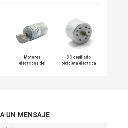
Motores
DC cepillado
eléctricos del
bicicleta eléctrica
d
engranaje de
viaja en
s
gusano del motor
automóvili el alto
4V
8000rpm de la
esfuerzo de
cortina RS 555
torsión 3.7V
12v DC
7300RPM 24m m
A UN MENSAJE