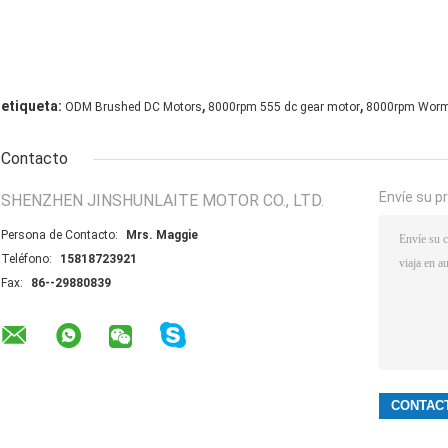
,
,
etiqueta:
ODM Brushed DC Motors
8000rpm 555 dc gear motor
8000rpm Worm
Contacto
Envíe su p
SHENZHEN JINSHUNLAITE MOTOR CO., LTD.
Persona de Contacto:
Mrs. Maggie
Teléfono:
15818723921
Fax:
86--29880839