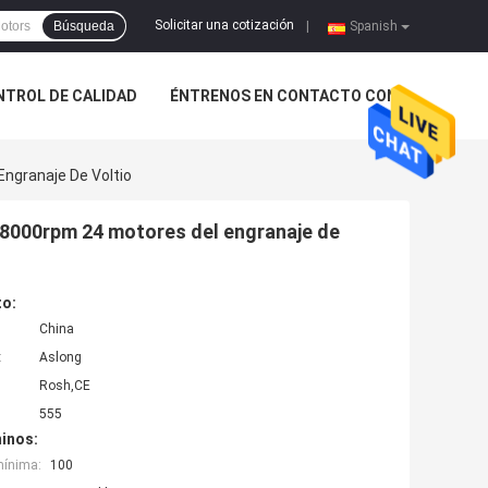
Solicitar una cotización
Búsqueda
|
Spanish
NTROL DE CALIDAD
ÉNTRENOS EN CONTACTO CON
Engranaje De Voltio
li 8000rpm 24 motores del engranaje de
to:
China
:
Aslong
Rosh,CE
555
inos:
mínima:
100