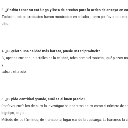
3. 
¿Podría tener su catálogo y lista de precios para la orden de ensayo en 
Todos nuestros productos fueron mostrados en alibaba, tienen por favor una mira
sitio.
4. 
¿Si quiero una calidad más barata, puede usted producir?
Sí, apenas enviar sus detalles de la calidad, tales como el material, qué piezas 
y
calcule el precio.
5. 
¿Si pido cantidad grande, cuál es el buen precio?
Por favor envíe los detalles la investigación nosotros, tales como el número de artí
logotipo, pago
Método de los términos, del transporte, lugar etc. de la descarga. Le haremos la c