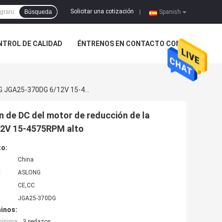
Solicitar una cotización
Búsqueda
|
Spanish
NTROL DE CALIDAD
ÉNTRENOS EN CONTACTO CON
Esfuerzo De Torsión Micro Dual Del Motor De Reducción De DC Del Motor De Reducción De La Impulsión Del Engranaje De ASLONG JGA25-370DG 6/12V 15-4575RPM Alto
n de DC del motor de reducción de la
12V 15-4575RPM alto
to:
China
:
ASLONG
CE,CC
JGA25-370DG
inos:
mínima:
3 pedazos