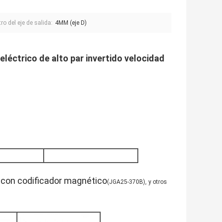
ro del eje de salida:
4MM (eje D)
éctrico de alto par invertido velocidad
 con codificador magnético
(JGA25-370B)
, y otros