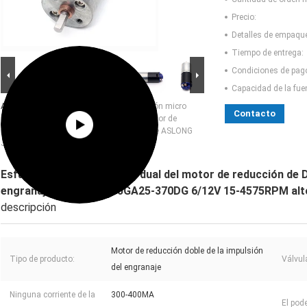
Precio:
Detalles de empaqu
Tiempo de entrega:
Condiciones de pag
Capacidad de la fue
Ampliación de imagen :
Esfuerzo de torsión micro
Contacto
dual del motor de reducción de DC del motor de
reducción de la impulsión del engranaje de ASLONG
JGA25-370DG 6/12V 15-4575RPM alto
Esfuerzo de torsión micro dual del motor de reducción de D
engranaje de ASLONG JGA25-370DG 6/12V 15-4575RPM alt
descripción
Motor de reducción doble de la impulsión
Tipo de producto:
Válvul
del engranaje
Ninguna corriente de la
300-400MA
El pode