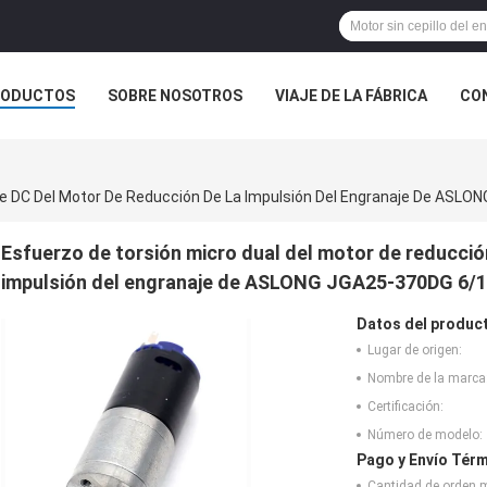
RODUCTOS
SOBRE NOSOTROS
VIAJE DE LA FÁBRICA
CO
CASOS
Esfuerzo de torsión micro dual del motor de reducció
impulsión del engranaje de ASLONG JGA25-370DG 6/
Datos del produc
Lugar de origen:
Nombre de la marca
Certificación:
Número de modelo:
Pago y Envío Térm
Cantidad de orden 