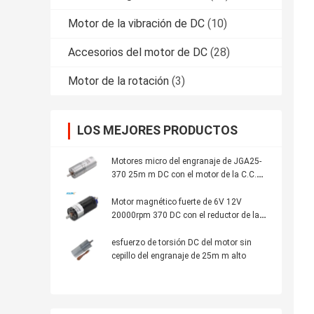
Motor de la vibración de DC
(10)
Accesorios del motor de DC
(28)
Motor de la rotación
(3)
LOS MEJORES PRODUCTOS
Motores micro del engranaje de JGA25-
370 25m m DC con el motor de la C.C.
370
Motor magnético fuerte de 6V 12V
20000rpm 370 DC con el reductor de la
caja de cambios del vínculo del doble de
Dia25mm
esfuerzo de torsión DC del motor sin
cepillo del engranaje de 25m m alto