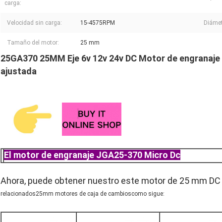
carga:
Velocidad sin carga:
15-4575RPM
Diámet
Tamaño del motor:
25 mm
25GA370 25MM Eje 6v 12v 24v DC Motor de engranaje el
ajustada
El motor de engranaje JGA25-370 Micro Dc
Ahora, puede obtener nuestro este motor de 25 mm DC
relacionados
25
mm motores de caja de cambios
como sigue: