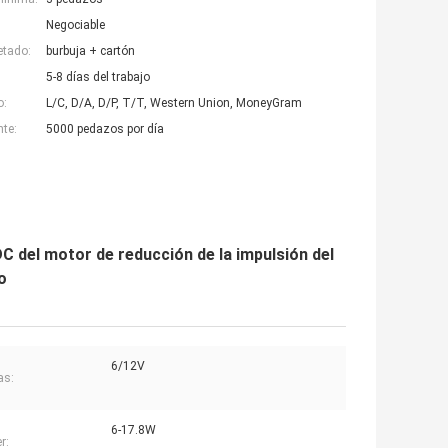
Negociable
etado:
burbuja + cartón
5-8 días del trabajo
o:
L/C, D/A, D/P, T/T, Western Union, MoneyGram
nte:
5000 pedazos por día
C del motor de reducción de la impulsión del
o
6/12V
as:
6-17.8W
r: