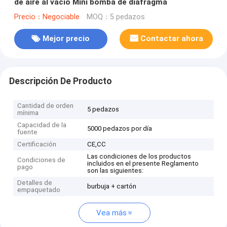
de aire al vacío Mini bomba de diafragma
Precio：Negociable
MOQ：5 pedazos
Mejor precio
Contactar ahora
Descripción De Producto
Cantidad de orden
5 pedazos
mínima
Capacidad de la
5000 pedazos por día
fuente
Certificación
CE,CC
Las condiciones de los productos
Condiciones de
incluidos en el presente Reglamento
pago
son las siguientes:
Detalles de
burbuja + cartón
empaquetado
Vea más