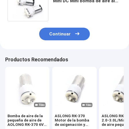
Mini DC Mini bomba de aire al
vacío Mini bomba de diafragma
Continuar
Productos Recomendados
Bomba de aire de la
ASLONG RK-370
ASLONG RK-37
pequeña de aire de
Motor de la bomba
2.0-3.0L/Min 
AOLONG RK-370 6V
de oxigenación y
de aire pequeñ
2.0-3.0L/Min 60g
oxigenación motor
Puma de aire d