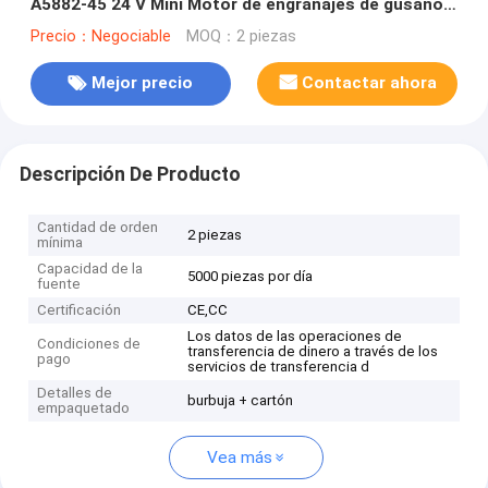
A5882-45 24 V Mini Motor de engranajes de gusano
24 V Motor de corriente continua
Precio：Negociable
MOQ：2 piezas
Mejor precio
Contactar ahora
Descripción De Producto
Cantidad de orden
2 piezas
mínima
Capacidad de la
5000 piezas por día
fuente
Certificación
CE,CC
Los datos de las operaciones de
Condiciones de
transferencia de dinero a través de los
pago
servicios de transferencia d
Detalles de
burbuja + cartón
empaquetado
Vea más