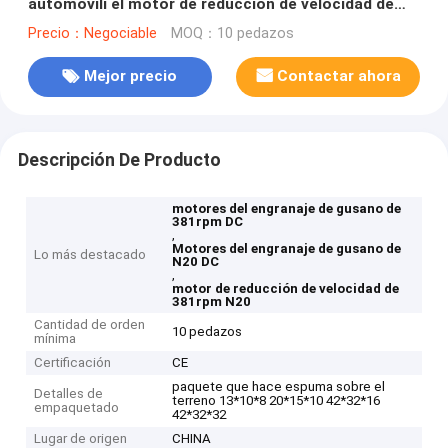
automóvili el motor de reducción de velocidad de
381rpm n20
Precio：Negociable
MOQ：10 pedazos
Mejor precio
Contactar ahora
Descripción De Producto
motores del engranaje de gusano de
381rpm DC
,
Motores del engranaje de gusano de
Lo más destacado
N20 DC
,
motor de reducción de velocidad de
381rpm N20
Cantidad de orden
10 pedazos
mínima
Certificación
CE
paquete que hace espuma sobre el
Detalles de
terreno 13*10*8 20*15*10 42*32*16
empaquetado
42*32*32
Lugar de origen
CHINA