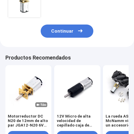
del engranaje del motor 12v DC del
mini DC engranaje de ASLONG
JGA12-N20 12m m 6V 10-1500RPM
Continuar
Productos Recomendados
Motorreductor DC
12V Micro de alta
La rueda ASL
N20 de 12mm de alto
velocidad de
McNamm viene
par JGA12-N20 6V
cepillado caja de
un accesorio d
Micro
engranajes eléctrica
automóvil