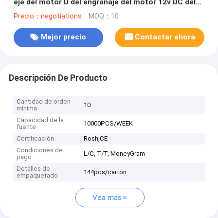
eje del motor D del engranaje del motor 12v DC del
mini DC engranaje de ASLONG JGA12-N20 12m m 6V
Precio：negotiations
MOQ：10
10-1500RPM
Mejor precio
Contactar ahora
Descripción De Producto
Cantidad de orden
10
mínima
Capacidad de la
10000PCS/WEEK
fuente
Certificación
Rosh,CE
Condiciones de
L/C, T/T, MoneyGram
pago
Detalles de
144pcs/carton
empaquetado
Vea más