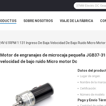
RODUCTOS
SOBRE NOSOTROS
VIAJE DE LA FÁBRICA
CO
CASOS
4V 61RPM 1:131 Ingreso De Baja Velocidad De Bajo Ruido Micro Motor
Motor de engranajes de microcaja pequeña JGB37-31
velocidad de bajo ruido Micro motor Dc
Datos del produc
Lugar de origen:
Nombre de la marca
Certificación:
Número de modelo:
Pago y Envío Térm
Cantidad de orden 