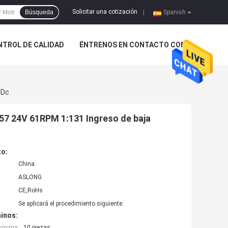
Solicitar una cotización
Búsqueda
|
Spanish
NTROL DE CALIDAD
ÉNTRENOS EN CONTACTO CON
 Dc
57 24V 61RPM 1:131 Ingreso de baja
to:
China.
:
ASLONG
CE,RoHs
Se aplicará el procedimiento siguiente:
inos:
mínima:
10 piezas