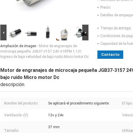
Precio:
Detalles de empaqu
Tiempo de entrega:
Condiciones de pag
Capacidad de la fue
Ampliación de imagen :
Motor de engranajes de
microcaja pequeña JGB37-3157 24V 61RPM 1:131
Contacto
Ingreso de baja velocidad de bajo ruido Micro motor Dc
Motor de engranajes de microcaja pequeña JGB37-3157 24V
bajo ruido Micro motor Dc
descripción
Nombre del producto:
Se aplicará el procedimiento siguiente:
El tipo:
Ventilación (V):
12v y 24v
Veloci
37 mm
Tamaño:
Utiliza