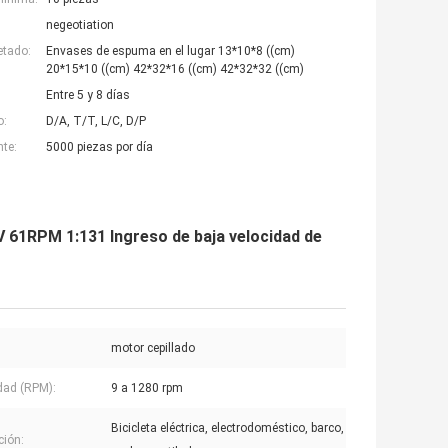
negeotiation
etado:
Envases de espuma en el lugar 13*10*8 ((cm)
20*15*10 ((cm) 42*32*16 ((cm) 42*32*32 ((cm)
Entre 5 y 8 días
o:
D/A, T/T, L/C, D/P
nte:
5000 piezas por día
 61RPM 1:131 Ingreso de baja velocidad de
motor cepillado
dad (RPM):
9 a 1280 rpm
Bicicleta eléctrica, electrodoméstico, barco,
ción: